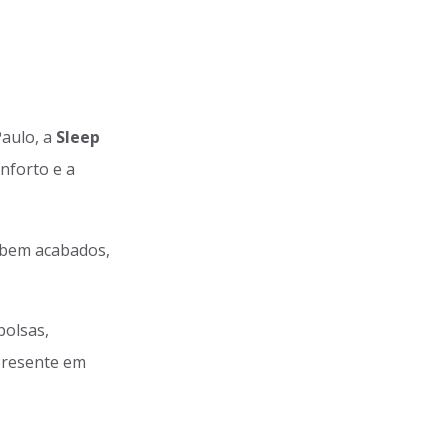
Paulo, a
Sleep
nforto e a
e bem acabados,
bolsas,
presente em