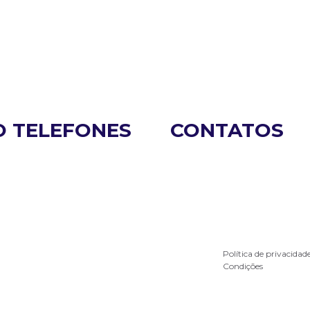
O
TELEFONES
CONTATOS
(11) 2457-7394
contato@sleepeasy.co
(11) 96482-8315
marketing@sleepeasy.
Política de privacidad
Condições