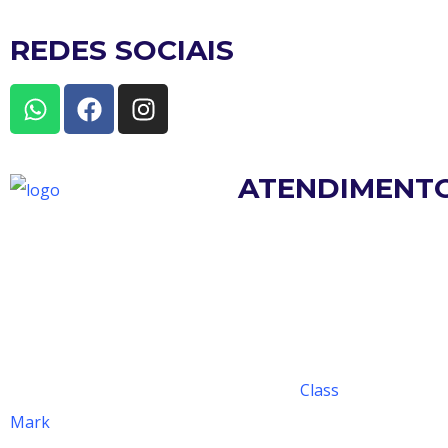
REDES SOCIAIS
ATENDIMENT
seg. à qui. das 07h às
17h
sexta-feira das 07h às
16h
© 2022 Sleep Easy – Desenvolvido por
Class
Mark