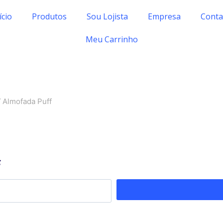
ício
Produtos
Sou Lojista
Empresa
Conta
Meu Carrinho
/
Almofada Puff
f