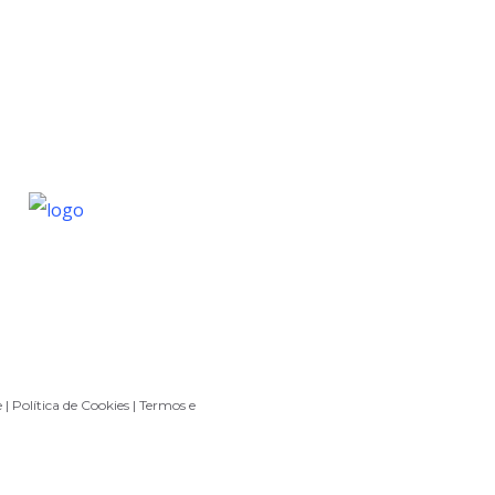
m.br
com.br
e
|
Política de Cookies |
Termos e